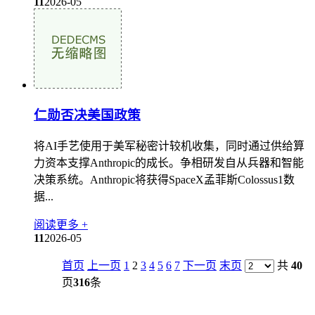
11
2026-05
仁勋否决美国政策
将AI手艺使用于美军秘密计较机收集，同时通过供给算
力资本支撑Anthropic的成长。争相研发自从兵器和智能
决策系统。Anthropic将获得SpaceX孟菲斯Colossus1数
据...
阅读更多 +
11
2026-05
首页
上一页
1
2
3
4
5
6
7
下一页
末页
共
40
页
316
条