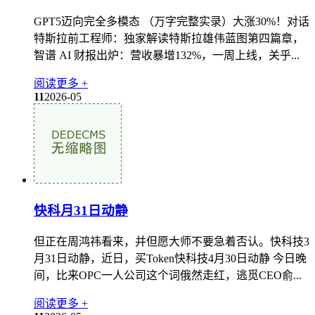
GPT5迈向完全多模态 （万字完整实录）大涨30%！对话
特斯拉前工程师：独家解读特斯拉雄伟蓝图第四篇章，
智谱 AI 财报出炉：营收暴增132%，一周上线，关乎...
阅读更多 +
11
2026-05
快科月31日动静
但正在周鸿祎看来，并但愿大师不要急着否认。快科技3
月31日动静，近日，买Token快科技4月30日动静 今日晚
间，比来OPC一人公司这个词俄然走红，逃觅CEO俞...
阅读更多 +